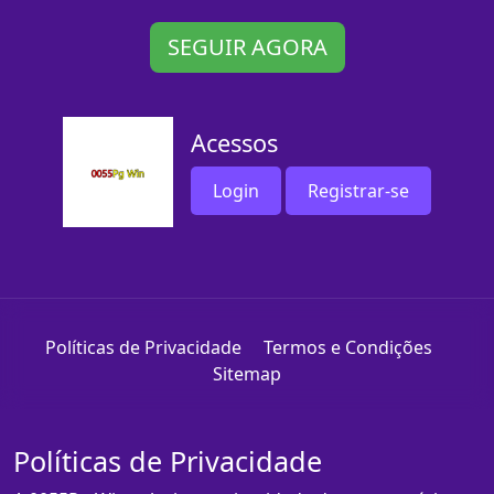
SEGUIR AGORA
Acessos
Login
Registrar-se
Políticas de Privacidade
Termos e Condições
Sitemap
Políticas de Privacidade