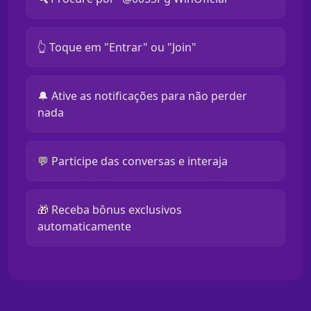
👆 Toque em "Entrar" ou "Join"
🔔 Ative as notificações para não perder
nada
💬 Participe das conversas e interaja
🎁 Receba bônus exclusivos
automaticamente