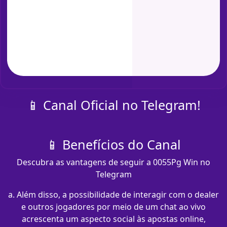
📱 Canal Oficial no Telegram!
📱 Benefícios do Canal
Descubra as vantagens de seguir a 0055Pg Win no
Telegram
a. Além disso, a possibilidade de interagir com o dealer
e outros jogadores por meio de um chat ao vivo
acrescenta um aspecto social às apostas online,