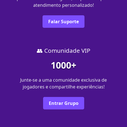
atendimento personalizado!
Falar Suporte
👥 Comunidade VIP
1000+
Junte-se a uma comunidade exclusiva de
jogadores e compartilhe experiências!
Entrar Grupo