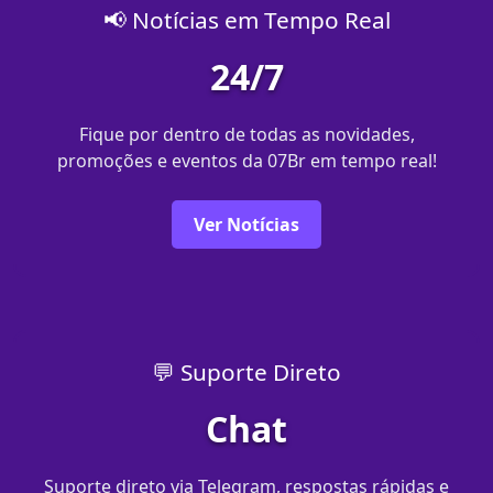
📢 Notícias em Tempo Real
24/7
Fique por dentro de todas as novidades,
promoções e eventos da 07Br em tempo real!
Ver Notícias
💬 Suporte Direto
Chat
Suporte direto via Telegram, respostas rápidas e