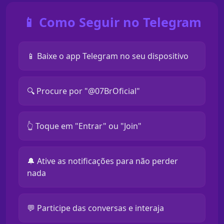
📱 Como Seguir no Telegram
📱 Baixe o app Telegram no seu dispositivo
🔍 Procure por "@07BrOficial"
👆 Toque em "Entrar" ou "Join"
🔔 Ative as notificações para não perder
nada
💬 Participe das conversas e interaja