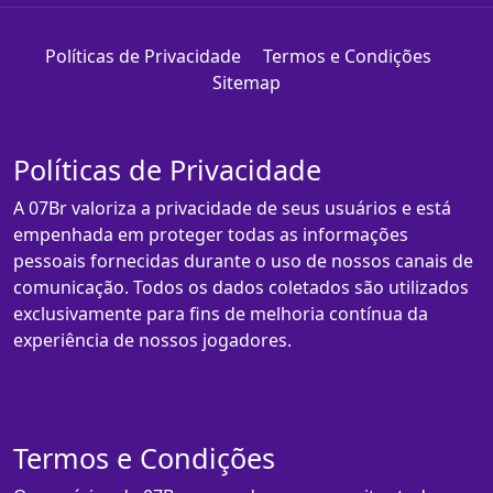
Políticas de Privacidade
Termos e Condições
Sitemap
Políticas de Privacidade
A 07Br valoriza a privacidade de seus usuários e está
empenhada em proteger todas as informações
pessoais fornecidas durante o uso de nossos canais de
comunicação. Todos os dados coletados são utilizados
exclusivamente para fins de melhoria contínua da
experiência de nossos jogadores.
Termos e Condições