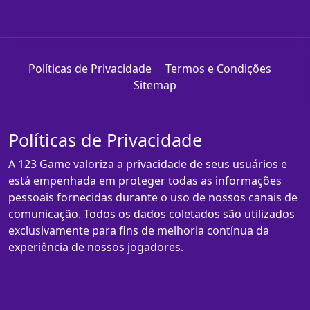
Políticas de Privacidade
Termos e Condições
Sitemap
Políticas de Privacidade
A 123 Game valoriza a privacidade de seus usuários e
está empenhada em proteger todas as informações
pessoais fornecidas durante o uso de nossos canais de
comunicação. Todos os dados coletados são utilizados
exclusivamente para fins de melhoria contínua da
experiência de nossos jogadores.