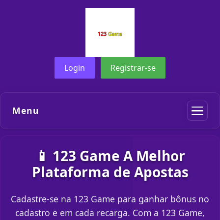
Login
Registrar-se
Menu
📱 123 Game A Melhor
Plataforma de Apostas
Cadastre-se na 123 Game para ganhar bônus no
cadastro e em cada recarga. Com a 123 Game,