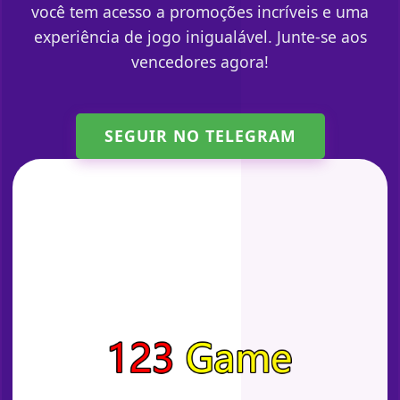
você tem acesso a promoções incríveis e uma
experiência de jogo inigualável. Junte-se aos
vencedores agora!
SEGUIR NO TELEGRAM