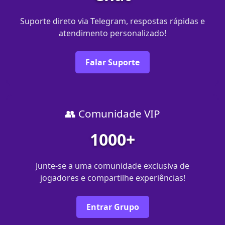
Suporte direto via Telegram, respostas rápidas e
atendimento personalizado!
Falar Suporte
👥 Comunidade VIP
1000+
Junte-se a uma comunidade exclusiva de
jogadores e compartilhe experiências!
Entrar Grupo