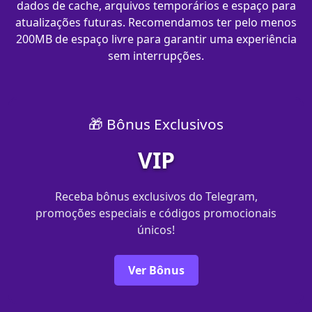
dados de cache, arquivos temporários e espaço para
atualizações futuras. Recomendamos ter pelo menos
200MB de espaço livre para garantir uma experiência
sem interrupções.
🎁 Bônus Exclusivos
VIP
Receba bônus exclusivos do Telegram,
promoções especiais e códigos promocionais
únicos!
Ver Bônus