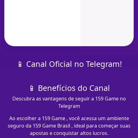
📱 Canal Oficial no Telegram!
📱 Benefícios do Canal
Descubra as vantagens de seguir a 159 Game no
Telegram
Ao escolher a 159 Game , você acessa um ambiente
seguro da 159 Game Brasil , ideal para começar suas
apostas e conquistar altos lucros.