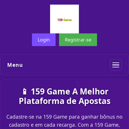
Login
Registrar-se
Menu
📱 159 Game A Melhor
Plataforma de Apostas
Cadastre-se na 159 Game para ganhar bônus no
cadastro e em cada recarga. Com a 159 Game,