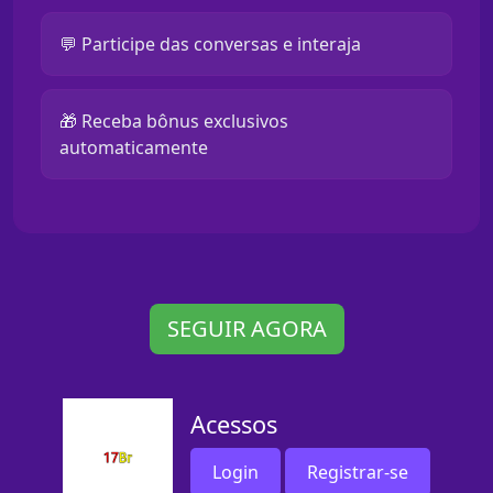
💬 Participe das conversas e interaja
🎁 Receba bônus exclusivos
automaticamente
SEGUIR AGORA
Acessos
Login
Registrar-se