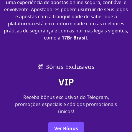
uma experiência de apostas online segura, confiável e
envolvente. Apostadores podem usufruir de seus jogos
e apostas com a tranquilidade de saber que a
plataforma está em conformidade com as melhores
práticas de segurança e com as normas legais vigentes,
como a
17Br Brasil
.
🎁 Bônus Exclusivos
VIP
Receba bônus exclusivos do Telegram,
promoções especiais e códigos promocionais
únicos!
Ver Bônus