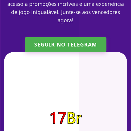
acesso a promoções incríveis e uma experiência
de jogo inigualável. Junte-se aos vencedores
agora!
SEGUIR NO TELEGRAM