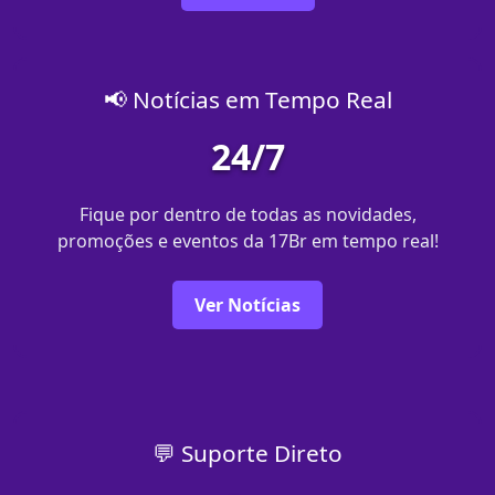
📢 Notícias em Tempo Real
24/7
Fique por dentro de todas as novidades,
promoções e eventos da 17Br em tempo real!
Ver Notícias
💬 Suporte Direto