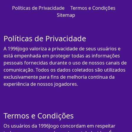
Políticas de Privacidade
Termos e Condições
Sitemap
Políticas de Privacidade
A 1996Jogo valoriza a privacidade de seus usuários e
está empenhada em proteger todas as informações
pessoais fornecidas durante o uso de nossos canais de
comunicação. Todos os dados coletados são utilizados
exclusivamente para fins de melhoria contínua da
experiência de nossos jogadores.
Termos e Condições
Os usuários da 1996Jogo concordam em respeitar