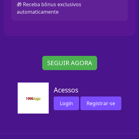
🎁 Receba bônus exclusivos
automaticamente
SEGUIR AGORA
Acessos
Login
Registrar-se