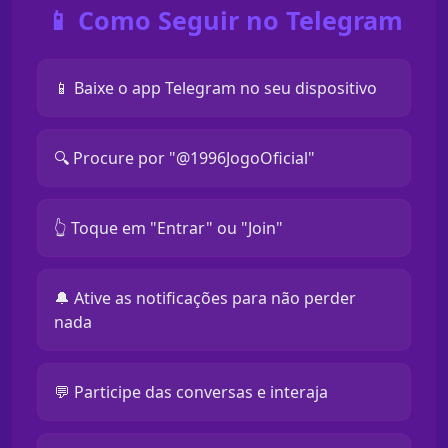
📱 Como Seguir no Telegram
📱 Baixe o app Telegram no seu dispositivo
🔍 Procure por "@1996JogoOficial"
👆 Toque em "Entrar" ou "Join"
🔔 Ative as notificações para não perder
nada
💬 Participe das conversas e interaja