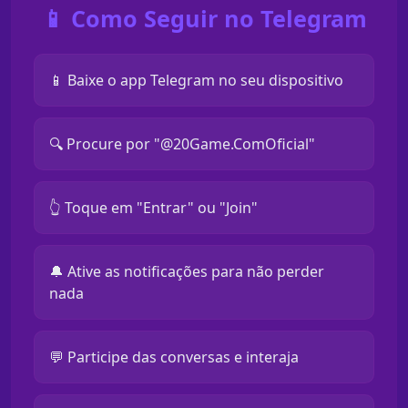
📱 Como Seguir no Telegram
📱 Baixe o app Telegram no seu dispositivo
🔍 Procure por "@20Game.ComOficial"
👆 Toque em "Entrar" ou "Join"
🔔 Ative as notificações para não perder
nada
💬 Participe das conversas e interaja