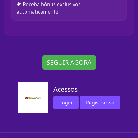
🎁 Receba bônus exclusivos
automaticamente
SEGUIR AGORA
Acessos
Login
Registrar-se