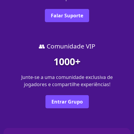
Falar Suporte
👥 Comunidade VIP
1000+
Junte-se a uma comunidade exclusiva de
jogadores e compartilhe experiências!
Entrar Grupo