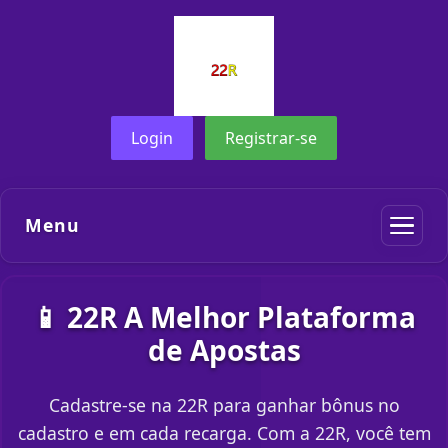
Login
Registrar-se
Menu
📱 22R A Melhor Plataforma
de Apostas
Cadastre-se na 22R para ganhar bônus no
cadastro e em cada recarga. Com a 22R, você tem