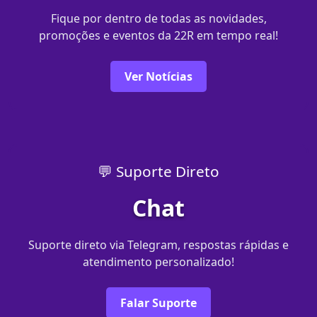
Fique por dentro de todas as novidades,
promoções e eventos da 22R em tempo real!
Ver Notícias
💬 Suporte Direto
Chat
Suporte direto via Telegram, respostas rápidas e
atendimento personalizado!
Falar Suporte