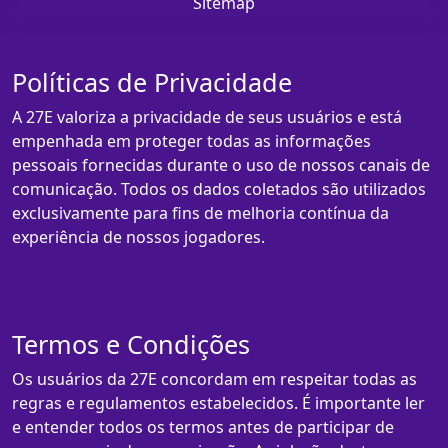
Sitemap
Políticas de Privacidade
A 27E valoriza a privacidade de seus usuários e está
empenhada em proteger todas as informações
pessoais fornecidas durante o uso de nossos canais de
comunicação. Todos os dados coletados são utilizados
exclusivamente para fins de melhoria contínua da
experiência de nossos jogadores.
Termos e Condições
Os usuários da 27E concordam em respeitar todas as
regras e regulamentos estabelecidos. É importante ler
e entender todos os termos antes de participar de