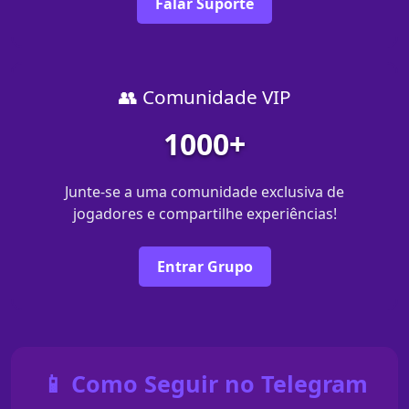
Falar Suporte
👥 Comunidade VIP
1000+
Junte-se a uma comunidade exclusiva de
jogadores e compartilhe experiências!
Entrar Grupo
📱 Como Seguir no Telegram