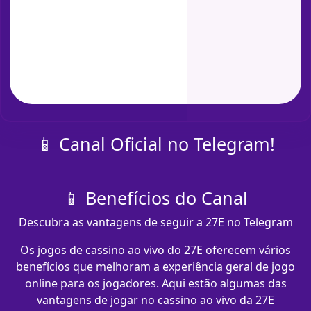
📱 Canal Oficial no Telegram!
📱 Benefícios do Canal
Descubra as vantagens de seguir a 27E no Telegram
Os jogos de cassino ao vivo do 27E oferecem vários
benefícios que melhoram a experiência geral de jogo
online para os jogadores. Aqui estão algumas das
vantagens de jogar no cassino ao vivo da 27E