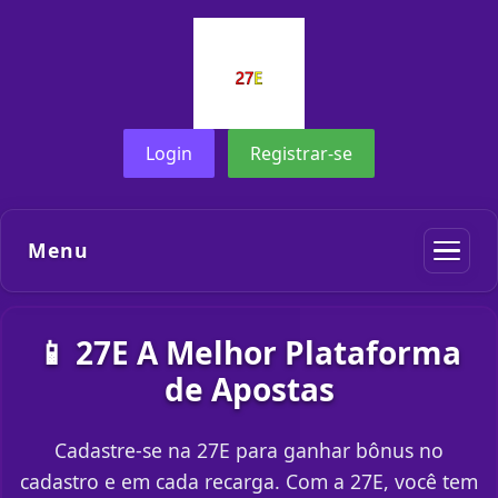
Login
Registrar-se
Menu
📱 27E A Melhor Plataforma
de Apostas
Cadastre-se na 27E para ganhar bônus no
cadastro e em cada recarga. Com a 27E, você tem