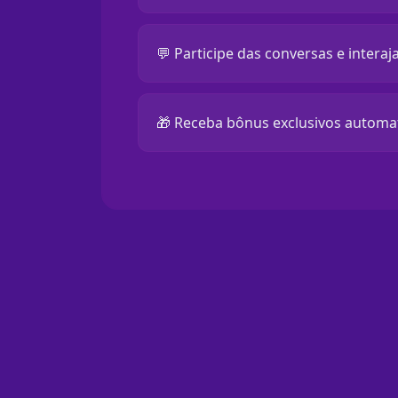
💬 Participe das conversas e interaj
🎁 Receba bônus exclusivos autom