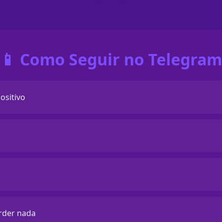
📱 Como Seguir no Telegram
ositivo
erder nada