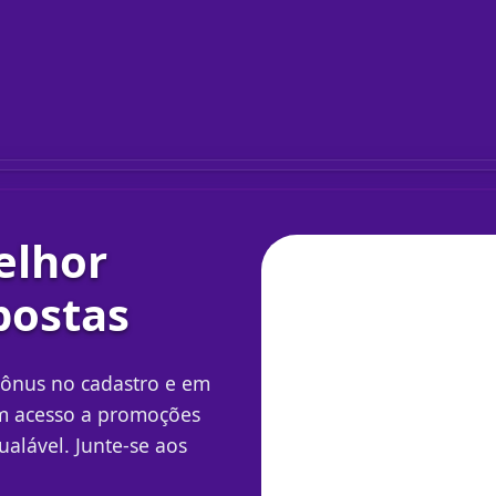
elhor
postas
bônus no cadastro e em
em acesso a promoções
ualável. Junte-se aos