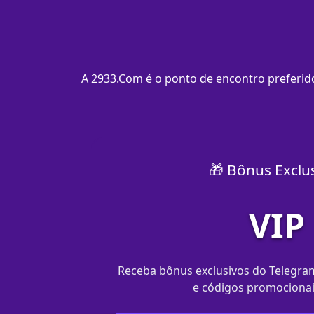
A 2933.Com é o ponto de encontro preferid
🎁 Bônus Exclu
VIP
Receba bônus exclusivos do Telegra
e códigos promocionai