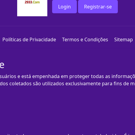
Login
Registrar-se
Políticas de Privacidade
Termos e Condições
Sitemap
de
usuários e está empenhada em proteger todas as informaçõ
os coletados são utilizados exclusivamente para fins de m