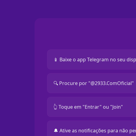
📱 Baixe o app Telegram no seu disp
🔍 Procure por "@2933.ComOficial"
👆 Toque em "Entrar" ou "Join"
🔔 Ative as notificações para não p