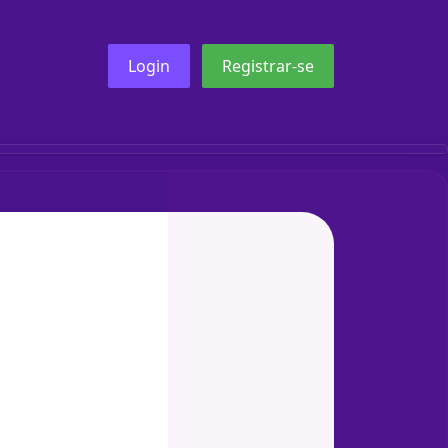
Login
Registrar-se