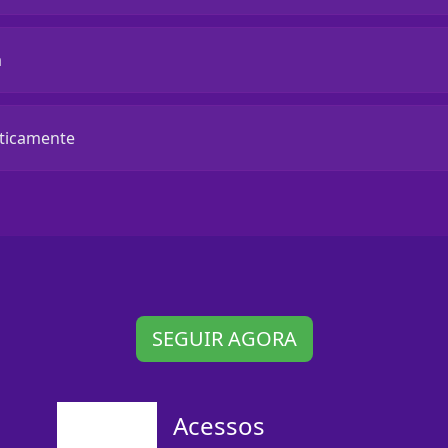
a
aticamente
SEGUIR AGORA
Acessos