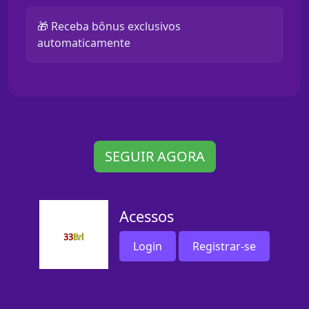
🎁 Receba bônus exclusivos
automaticamente
SEGUIR AGORA
Acessos
Login
Registrar-se