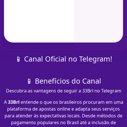
📱 Canal Oficial no Telegram!
📱 Benefícios do Canal
Descubra as vantagens de seguir a 33Brl no Telegram
A
33Brl
entende o que os brasileiros procuram em uma
plataforma de apostas online e adapta seus serviços
para atender às expectativas locais. Desde métodos de
pagamento populares no Brasil até a inclusão de