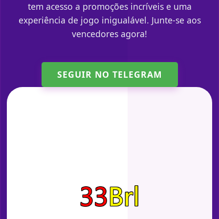
tem acesso a promoções incríveis e uma
experiência de jogo inigualável. Junte-se aos
vencedores agora!
SEGUIR NO TELEGRAM