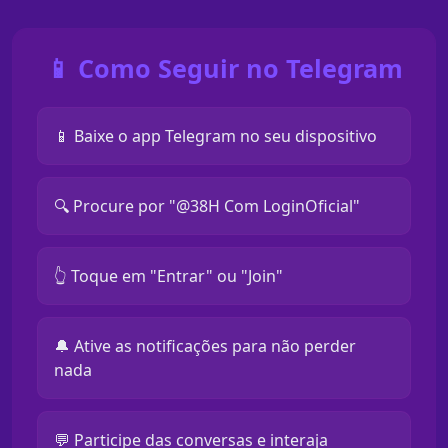
📱 Como Seguir no Telegram
📱 Baixe o app Telegram no seu dispositivo
🔍 Procure por "@38H Com LoginOficial"
👆 Toque em "Entrar" ou "Join"
🔔 Ative as notificações para não perder
nada
💬 Participe das conversas e interaja