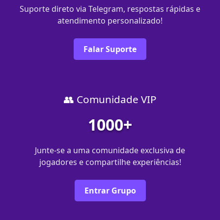
Suporte direto via Telegram, respostas rápidas e
atendimento personalizado!
Falar Suporte
👥 Comunidade VIP
1000+
Junte-se a uma comunidade exclusiva de
jogadores e compartilhe experiências!
Entrar Grupo