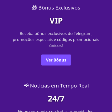
🎁 Bônus Exclusivos
VIP
Receba bônus exclusivos do Telegram,
promoções especiais e códigos promocionais
únicos!
Ver Bônus
📢 Notícias em Tempo Real
24/7
Fique por dentro de todas as novidades,