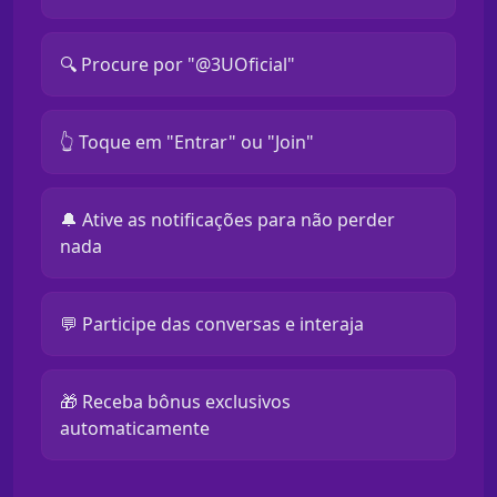
🔍 Procure por "@3UOficial"
👆 Toque em "Entrar" ou "Join"
🔔 Ative as notificações para não perder
nada
💬 Participe das conversas e interaja
🎁 Receba bônus exclusivos
automaticamente