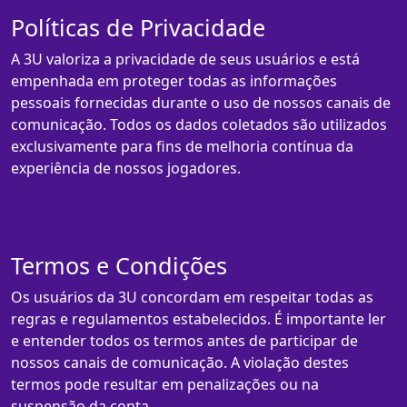
Políticas de Privacidade
A 3U valoriza a privacidade de seus usuários e está
empenhada em proteger todas as informações
pessoais fornecidas durante o uso de nossos canais de
comunicação. Todos os dados coletados são utilizados
exclusivamente para fins de melhoria contínua da
experiência de nossos jogadores.
Termos e Condições
Os usuários da 3U concordam em respeitar todas as
regras e regulamentos estabelecidos. É importante ler
e entender todos os termos antes de participar de
nossos canais de comunicação. A violação destes
termos pode resultar em penalizações ou na
suspensão da conta.