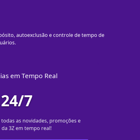
epósito, autoexclusão e controle de tempo de
uários.
cias em Tempo Real
24/7
e todas as novidades, promoções e
 da 3Z em tempo real!