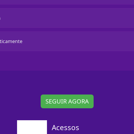
a
aticamente
SEGUIR AGORA
Acessos