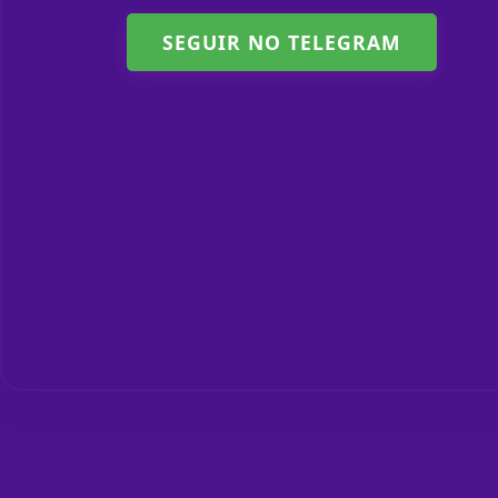
SEGUIR NO TELEGRAM