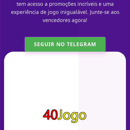
tem acesso a promoções incríveis e uma
experiência de jogo inigualável. Junte-se aos
vencedores agora!
SEGUIR NO TELEGRAM