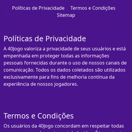
Políticas de Privacidade
Termos e Condições
Sitemap
Políticas de Privacidade
A 40Jogo valoriza a privacidade de seus usuários e está
empenhada em proteger todas as informações
pessoais fornecidas durante o uso de nossos canais de
comunicação. Todos os dados coletados são utilizados
exclusivamente para fins de melhoria contínua da
experiência de nossos jogadores.
Termos e Condições
Os usuários da 40Jogo concordam em respeitar todas