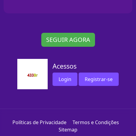
SEGUIR AGORA
Acessos
Login
Registrar-se
Políticas de Privacidade
Termos e Condições
Sitemap