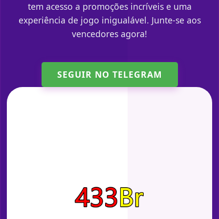
tem acesso a promoções incríveis e uma
experiência de jogo inigualável. Junte-se aos
vencedores agora!
SEGUIR NO TELEGRAM