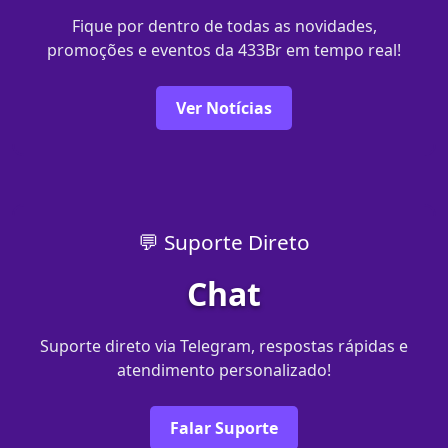
Fique por dentro de todas as novidades,
promoções e eventos da 433Br em tempo real!
Ver Notícias
💬 Suporte Direto
Chat
Suporte direto via Telegram, respostas rápidas e
atendimento personalizado!
Falar Suporte