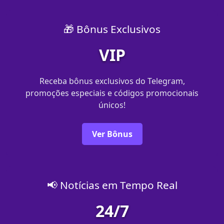
🎁 Bônus Exclusivos
VIP
Receba bônus exclusivos do Telegram,
promoções especiais e códigos promocionais
únicos!
Ver Bônus
📢 Notícias em Tempo Real
24/7