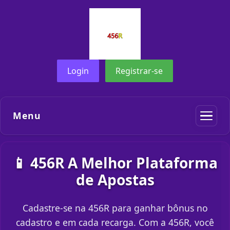
Login
Registrar-se
Menu
📱 456R A Melhor Plataforma
de Apostas
Cadastre-se na 456R para ganhar bônus no
cadastro e em cada recarga. Com a 456R, você