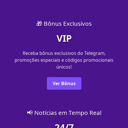
🎁 Bônus Exclusivos
VIP
Receba bônus exclusivos do Telegram,
promoções especiais e códigos promocionais
únicos!
Ver Bônus
📢 Notícias em Tempo Real
24/7