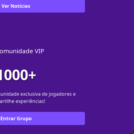
Ver Notícias
Comunidade VIP
1000+
unidade exclusiva de jogadores e
rtilhe experiências!
Entrar Grupo