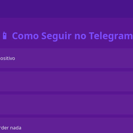
📱 Como Seguir no Telegram
ositivo
erder nada