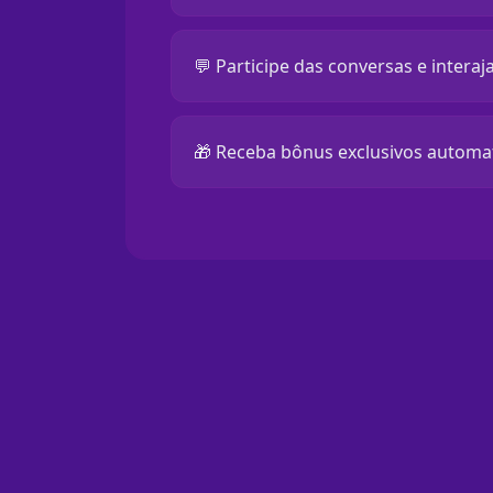
💬 Participe das conversas e interaj
🎁 Receba bônus exclusivos autom