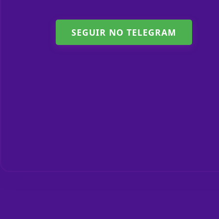
SEGUIR NO TELEGRAM