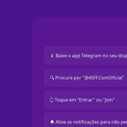
📱 Baixe o app Telegram no seu disp
🔍 Procure por "@45FF.ComOficial"
👆 Toque em "Entrar" ou "Join"
🔔 Ative as notificações para não p