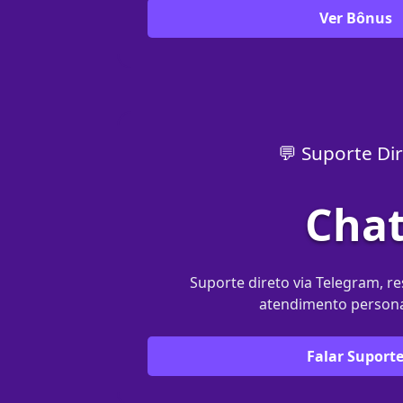
Ver Bônus
💬 Suporte Di
Cha
Suporte direto via Telegram, r
atendimento persona
Falar Suport