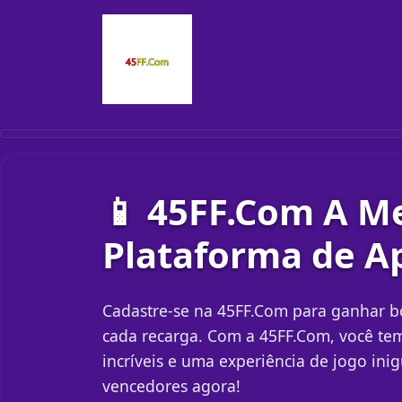
📱 45FF.Com A M
Plataforma de A
Cadastre-se na 45FF.Com para ganhar b
cada recarga. Com a 45FF.Com, você te
incríveis e uma experiência de jogo inig
vencedores agora!