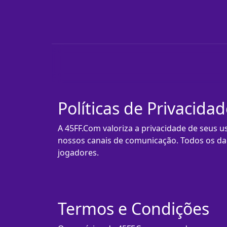
Políticas de Privacida
A 45FF.Com valoriza a privacidade de seus 
nossos canais de comunicação. Todos os dad
jogadores.
Termos e Condições