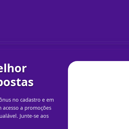
elhor
postas
ônus no cadastro e em
m acesso a promoções
ualável. Junte-se aos