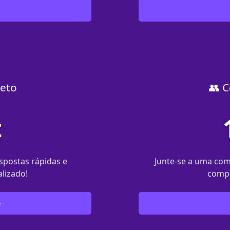
reto
👥 
t
espostas rápidas e
Junte-se a uma com
lizado!
compa
e