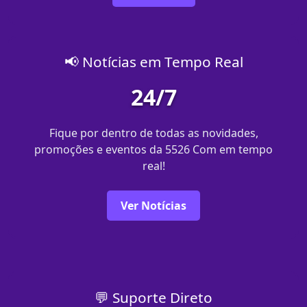
📢 Notícias em Tempo Real
24/7
Fique por dentro de todas as novidades,
promoções e eventos da 5526 Com em tempo
real!
Ver Notícias
💬 Suporte Direto