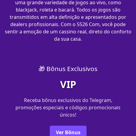
uma grande variedade de jogos ao vivo, como
blackjack, roleta e bacará. Todos os jogos são
transmitidos em alta definição e apresentados por
dealers profissionais. Com o 5526 Com, você pode
sentir a emoção de um cassino real, direto do conforto
da sua casa.
🎁 Bônus Exclusivos
VIP
Receba bônus exclusivos do Telegram,
promoções especiais e códigos promocionais
únicos!
Ver Bônus