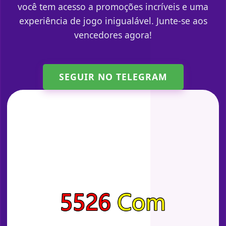
você tem acesso a promoções incríveis e uma
experiência de jogo inigualável. Junte-se aos
vencedores agora!
SEGUIR NO TELEGRAM