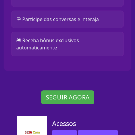
💬 Participe das conversas e interaja
🎁 Receba bônus exclusivos
automaticamente
SEGUIR AGORA
Acessos