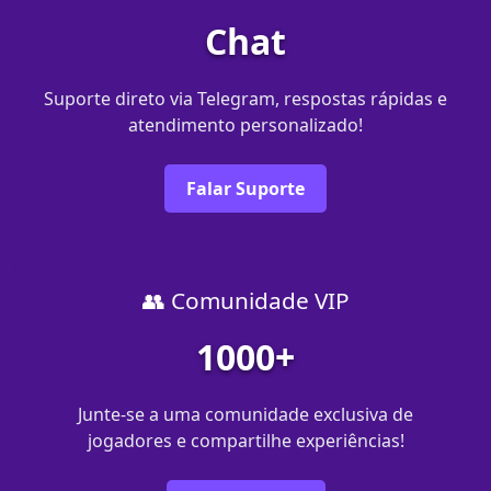
Chat
Suporte direto via Telegram, respostas rápidas e
atendimento personalizado!
Falar Suporte
👥 Comunidade VIP
1000+
Junte-se a uma comunidade exclusiva de
jogadores e compartilhe experiências!