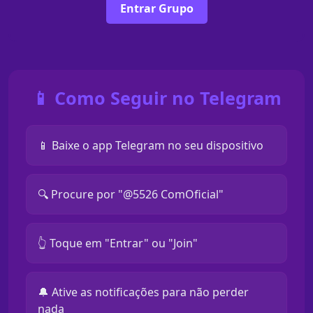
Entrar Grupo
📱 Como Seguir no Telegram
📱 Baixe o app Telegram no seu dispositivo
🔍 Procure por "@5526 ComOficial"
👆 Toque em "Entrar" ou "Join"
🔔 Ative as notificações para não perder
nada