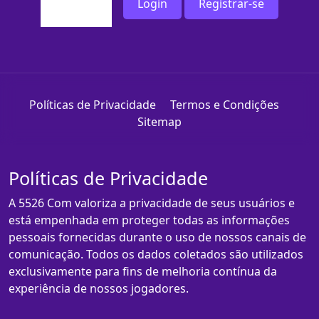
Login
Registrar-se
Políticas de Privacidade
Termos e Condições
Sitemap
Políticas de Privacidade
A 5526 Com valoriza a privacidade de seus usuários e
está empenhada em proteger todas as informações
pessoais fornecidas durante o uso de nossos canais de
comunicação. Todos os dados coletados são utilizados
exclusivamente para fins de melhoria contínua da
experiência de nossos jogadores.