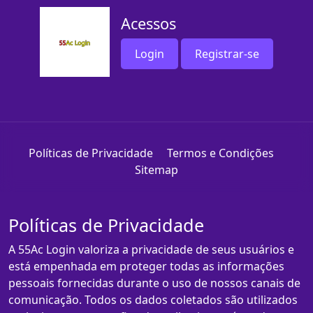
Acessos
Login
Registrar-se
Políticas de Privacidade
Termos e Condições
Sitemap
Políticas de Privacidade
A 55Ac Login valoriza a privacidade de seus usuários e
está empenhada em proteger todas as informações
pessoais fornecidas durante o uso de nossos canais de
comunicação. Todos os dados coletados são utilizados