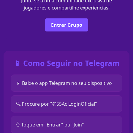
Junte-se a uma comunidade exclusiva de
jogadores e compartilhe experiências!
Entrar Grupo
📱 Como Seguir no Telegram
📱 Baixe o app Telegram no seu dispositivo
🔍 Procure por "@55Ac LoginOficial"
👆 Toque em "Entrar" ou "Join"