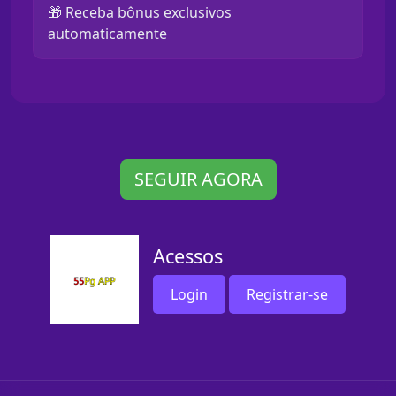
🎁 Receba bônus exclusivos
automaticamente
SEGUIR AGORA
Acessos
Login
Registrar-se