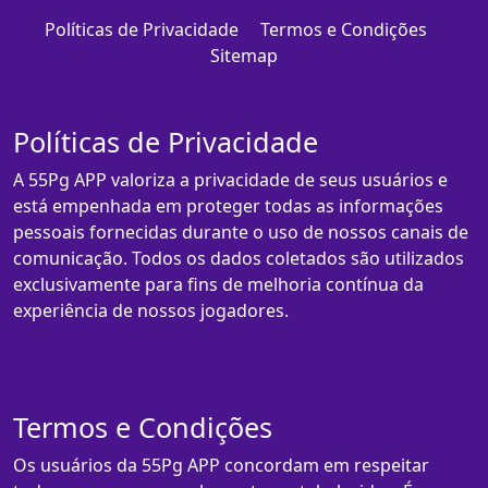
Políticas de Privacidade
Termos e Condições
Sitemap
Políticas de Privacidade
A 55Pg APP valoriza a privacidade de seus usuários e
está empenhada em proteger todas as informações
pessoais fornecidas durante o uso de nossos canais de
comunicação. Todos os dados coletados são utilizados
exclusivamente para fins de melhoria contínua da
experiência de nossos jogadores.
Termos e Condições
Os usuários da 55Pg APP concordam em respeitar