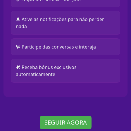
🔔 Ative as notificações para não perder
nada
💬 Participe das conversas e interaja
🎁 Receba bônus exclusivos
automaticamente
SEGUIR AGORA