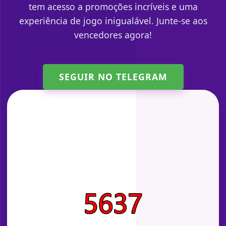
tem acesso a promoções incríveis e uma
experiência de jogo inigualável. Junte-se aos
vencedores agora!
SEGUIR NO TELEGRAM