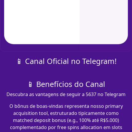
📱 Canal Oficial no Telegram!
📱 Benefícios do Canal
Descubra as vantagens de seguir a 5637 no Telegram
O bônus de boas-vindas representa nosso primary
acquisition tool, estruturado tipicamente como
matched deposit bonus (e.g., 100% até R$5.000)
complementado por free spins allocation em slots