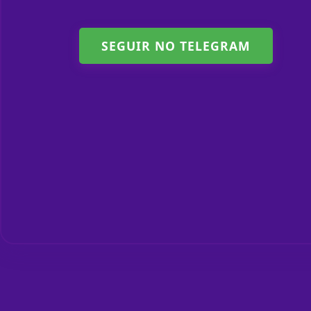
SEGUIR NO TELEGRAM