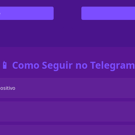
e
📱 Como Seguir no Telegram
ositivo