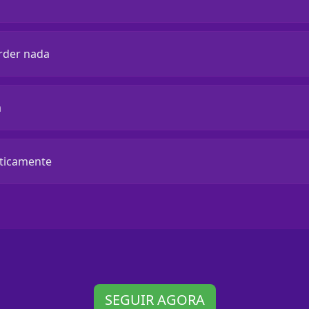
erder nada
a
aticamente
SEGUIR AGORA