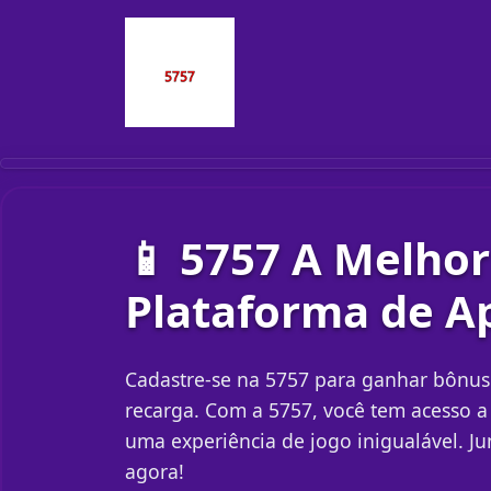
📱 5757 A Melhor
Plataforma de A
Cadastre-se na 5757 para ganhar bônus
recarga. Com a 5757, você tem acesso a
uma experiência de jogo inigualável. J
agora!