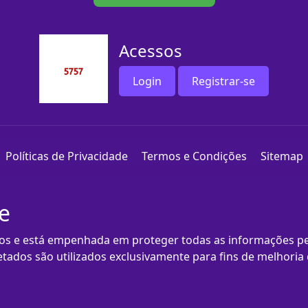
Acessos
Login
Registrar-se
Políticas de Privacidade
Termos e Condições
Sitemap
de
rios e está empenhada em proteger todas as informações p
tados são utilizados exclusivamente para fins de melhoria