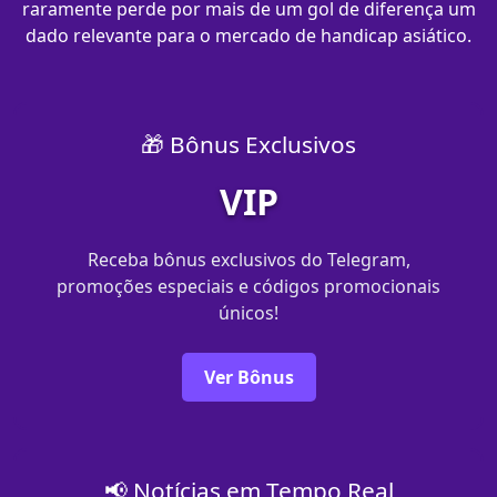
raramente perde por mais de um gol de diferença um
dado relevante para o mercado de handicap asiático.
🎁 Bônus Exclusivos
VIP
Receba bônus exclusivos do Telegram,
promoções especiais e códigos promocionais
únicos!
Ver Bônus
📢 Notícias em Tempo Real