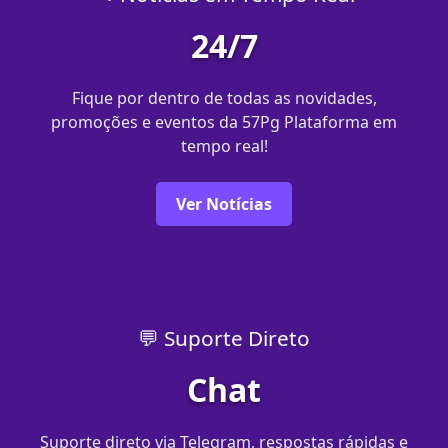
24/7
Fique por dentro de todas as novidades,
promoções e eventos da 57Pg Plataforma em
tempo real!
Ver Notícias
💬 Suporte Direto
Chat
Suporte direto via Telegram, respostas rápidas e