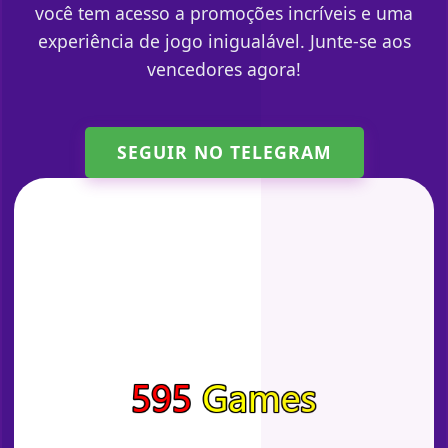
você tem acesso a promoções incríveis e uma
experiência de jogo inigualável. Junte-se aos
vencedores agora!
SEGUIR NO TELEGRAM