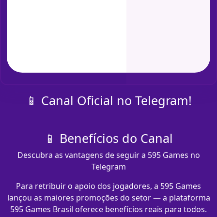
📱 Canal Oficial no Telegram!
📱 Benefícios do Canal
Descubra as vantagens de seguir a 595 Games no
Telegram
Para retribuir o apoio dos jogadores, a 595 Games
lançou as maiores promoções do setor — a plataforma
595 Games Brasil oferece benefícios reais para todos.