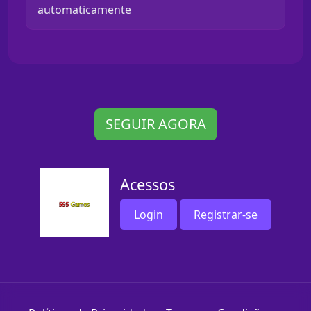
automaticamente
SEGUIR AGORA
Acessos
Login
Registrar-se