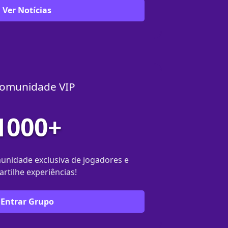
Ver Notícias
Comunidade VIP
1000+
unidade exclusiva de jogadores e
rtilhe experiências!
Entrar Grupo