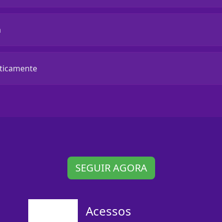
a
aticamente
SEGUIR AGORA
Acessos