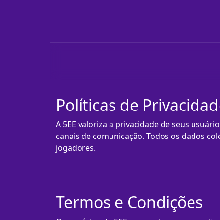
Políticas de Privacida
A 5EE valoriza a privacidade de seus usuár
canais de comunicação. Todos os dados cole
jogadores.
Termos e Condições