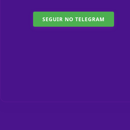
SEGUIR NO TELEGRAM