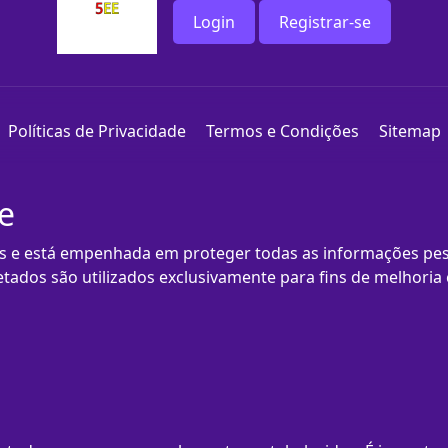
Login
Registrar-se
Políticas de Privacidade
Termos e Condições
Sitemap
de
ios e está empenhada em proteger todas as informações pe
tados são utilizados exclusivamente para fins de melhoria