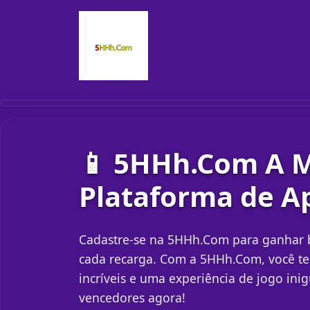
📱 5HHh.Com A 
Plataforma de A
Cadastre-se na 5HHh.Com para ganhar 
cada recarga. Com a 5HHh.Com, você t
incríveis e uma experiência de jogo inig
vencedores agora!