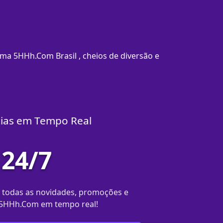
m
a 5HHh.Com Brasil , cheios de diversão e
cias em Tempo Real
24/7
e todas as novidades, promoções e
 5HHh.Com em tempo real!