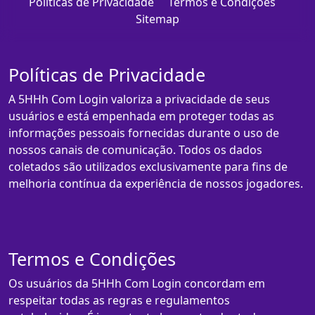
Políticas de Privacidade
Termos e Condições
Sitemap
Políticas de Privacidade
A 5HHh Com Login valoriza a privacidade de seus
usuários e está empenhada em proteger todas as
informações pessoais fornecidas durante o uso de
nossos canais de comunicação. Todos os dados
coletados são utilizados exclusivamente para fins de
melhoria contínua da experiência de nossos jogadores.
Termos e Condições
Os usuários da 5HHh Com Login concordam em
respeitar todas as regras e regulamentos