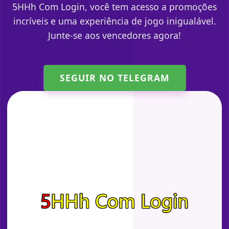
5HHh Com Login, você tem acesso a promoções
incríveis e uma experiência de jogo inigualável.
Junte-se aos vencedores agora!
SEGUIR NO TELEGRAM