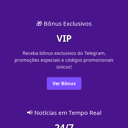
🎁 Bônus Exclusivos
VIP
Receba bônus exclusivos do Telegram,
promoções especiais e códigos promocionais
únicos!
Ver Bônus
📢 Notícias em Tempo Real
24/7