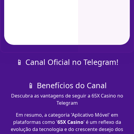
📱 Canal Oficial no Telegram!
📱 Benefícios do Canal
Descubra as vantagens de seguir a 65X Casino no
Telegram
Em resumo, a categoria 'Aplicativo Móvel' em
plataformas como '
65X Casino
' é um reflexo da
evolução da tecnologia e do crescente desejo dos