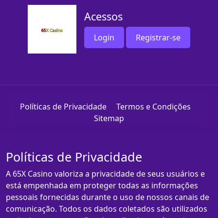
Acessos
Login
Registrar-se
Políticas de Privacidade
Termos e Condições
Sitemap
Políticas de Privacidade
A 65X Casino valoriza a privacidade de seus usuários e
está empenhada em proteger todas as informações
pessoais fornecidas durante o uso de nossos canais de
comunicação. Todos os dados coletados são utilizados