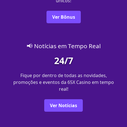
únicos!
Ver Bônus
📢 Notícias em Tempo Real
24/7
Fique por dentro de todas as novidades,
promoções e eventos da 65X Casino em tempo
real!
Ver Notícias