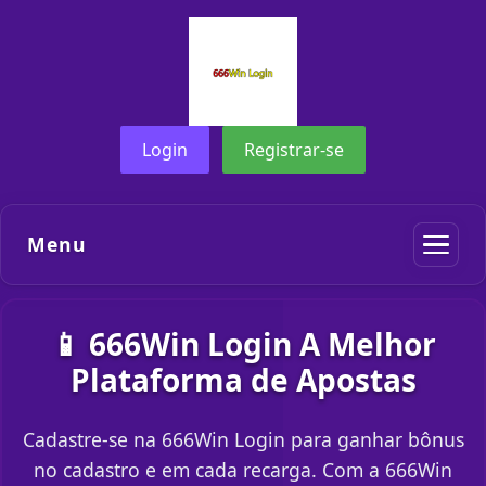
Login
Registrar-se
Menu
📱 666Win Login A Melhor
Plataforma de Apostas
Cadastre-se na 666Win Login para ganhar bônus
no cadastro e em cada recarga. Com a 666Win