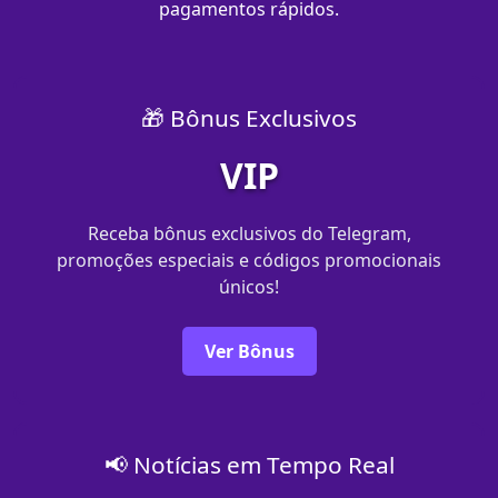
pagamentos rápidos.
🎁 Bônus Exclusivos
VIP
Receba bônus exclusivos do Telegram,
promoções especiais e códigos promocionais
únicos!
Ver Bônus
📢 Notícias em Tempo Real