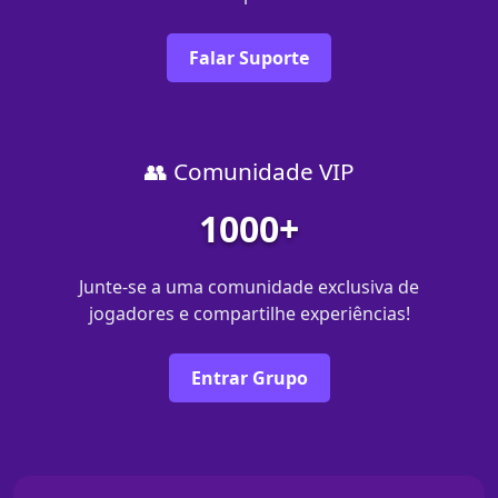
Falar Suporte
👥 Comunidade VIP
1000+
Junte-se a uma comunidade exclusiva de
jogadores e compartilhe experiências!
Entrar Grupo