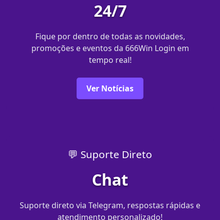
24/7
Fique por dentro de todas as novidades,
promoções e eventos da 666Win Login em
tempo real!
Ver Notícias
💬 Suporte Direto
Chat
Suporte direto via Telegram, respostas rápidas e
atendimento personalizado!