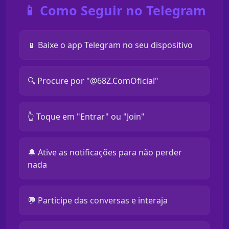
📱 Como Seguir no Telegram
📱 Baixe o app Telegram no seu dispositivo
🔍 Procure por "@68Z.ComOficial"
👆 Toque em "Entrar" ou "Join"
🔔 Ative as notificações para não perder
nada
💬 Participe das conversas e interaja