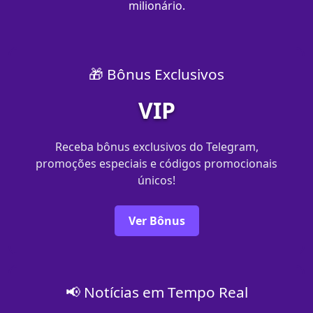
milionário.
🎁 Bônus Exclusivos
VIP
Receba bônus exclusivos do Telegram,
promoções especiais e códigos promocionais
únicos!
Ver Bônus
📢 Notícias em Tempo Real