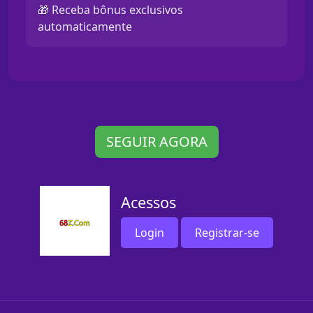
🎁 Receba bônus exclusivos
automaticamente
SEGUIR AGORA
Acessos
Login
Registrar-se