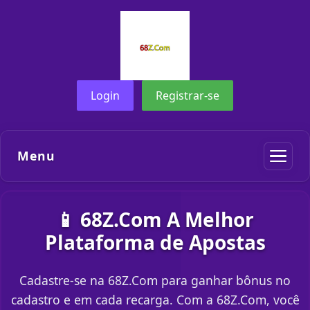
Login
Registrar-se
Menu
📱 68Z.Com A Melhor
Plataforma de Apostas
Cadastre-se na 68Z.Com para ganhar bônus no
cadastro e em cada recarga. Com a 68Z.Com, você