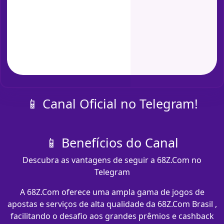
📱 Canal Oficial no Telegram!
📱 Benefícios do Canal
Descubra as vantagens de seguir a 68Z.Com no
Telegram
A 68Z.Com oferece uma ampla gama de jogos de
apostas e serviços de alta qualidade da 68Z.Com Brasil ,
facilitando o desafio aos grandes prêmios e cashback