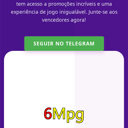
tem acesso a promoções incríveis e uma
experiência de jogo inigualável. Junte-se aos
vencedores agora!
SEGUIR NO TELEGRAM