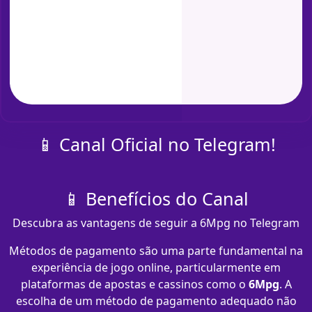
📱 Canal Oficial no Telegram!
📱 Benefícios do Canal
Descubra as vantagens de seguir a 6Mpg no Telegram
Métodos de pagamento são uma parte fundamental na
experiência de jogo online, particularmente em
plataformas de apostas e cassinos como o
6Mpg
. A
escolha de um método de pagamento adequado não