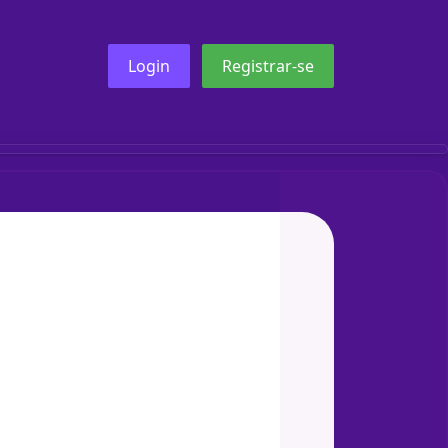
Login
Registrar-se