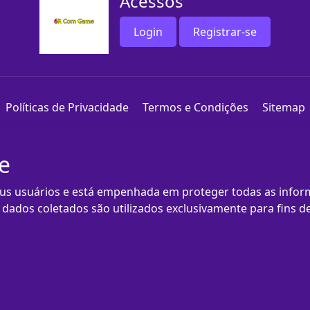
Acessos
Login
Registrar-se
Políticas de Privacidade
Termos e Condições
Sitemap
de
eus usuários e está empenhada em proteger todas as infor
dados coletados são utilizados exclusivamente para fins d