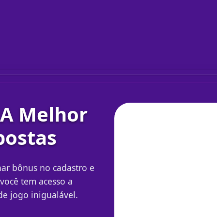
 A Melhor
postas
ar bônus no cadastro e
você tem acesso a
e jogo inigualável.