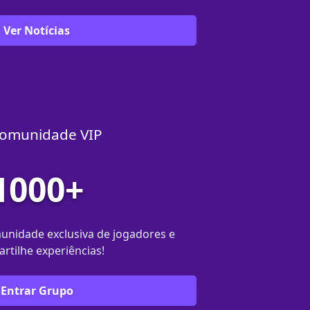
Ver Notícias
Comunidade VIP
1000+
unidade exclusiva de jogadores e
rtilhe experiências!
Entrar Grupo