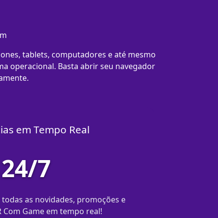
am
hones, tablets, computadores e até mesmo
ma operacional. Basta abrir seu navegador
tamente.
cias em Tempo Real
24/7
e todas as novidades, promoções e
R Com Game em tempo real!