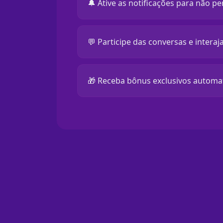
🔔 Ative as notificações para não p
💬 Participe das conversas e interaj
🎁 Receba bônus exclusivos autom