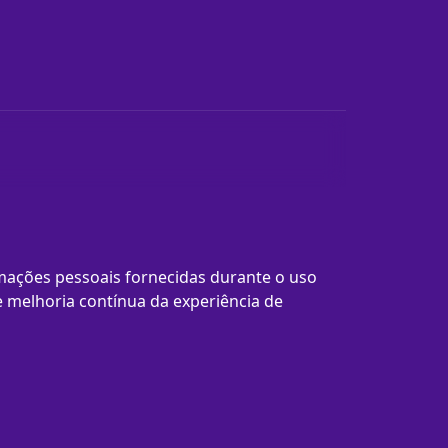
mações pessoais fornecidas durante o uso
e melhoria contínua da experiência de