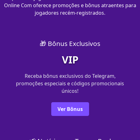
Online Com oferece promoções e bônus atraentes para
jogadores recém-registrados.
🎁 Bônus Exclusivos
VIP
Receba bônus exclusivos do Telegram,
promoções especiais e códigos promocionais
únicos!
Ver Bônus