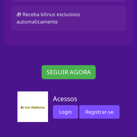
🎁 Receba bônus exclusivos
automaticamente
SEGUIR AGORA
Acessos
Login
Registrar-se