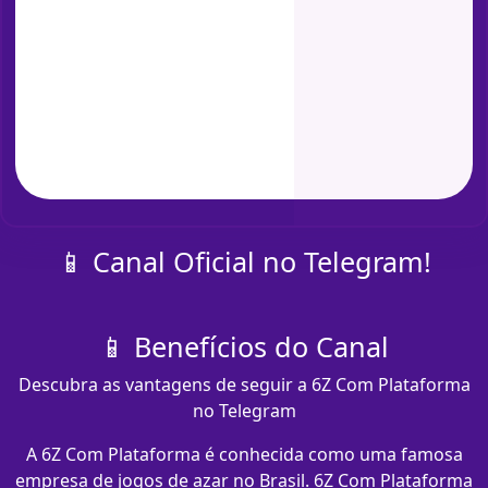
📱 Canal Oficial no Telegram!
📱 Benefícios do Canal
Descubra as vantagens de seguir a 6Z Com Plataforma
no Telegram
A 6Z Com Plataforma é conhecida como uma famosa
empresa de jogos de azar no Brasil. 6Z Com Plataforma