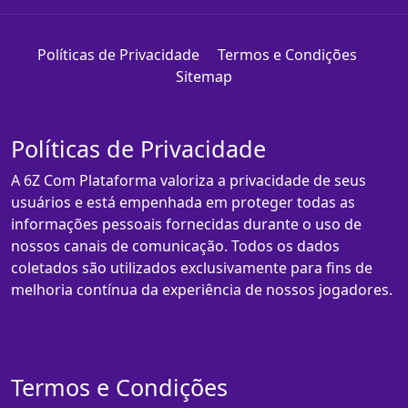
Políticas de Privacidade
Termos e Condições
Sitemap
Políticas de Privacidade
A 6Z Com Plataforma valoriza a privacidade de seus
usuários e está empenhada em proteger todas as
informações pessoais fornecidas durante o uso de
nossos canais de comunicação. Todos os dados
coletados são utilizados exclusivamente para fins de
melhoria contínua da experiência de nossos jogadores.
Termos e Condições