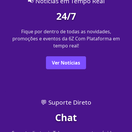
📢 Notícias em Tempo Real
24/7
Fique por dentro de todas as novidades,
promoções e eventos da 6Z Com Plataforma em
tempo real!
Ver Notícias
💬 Suporte Direto
Chat