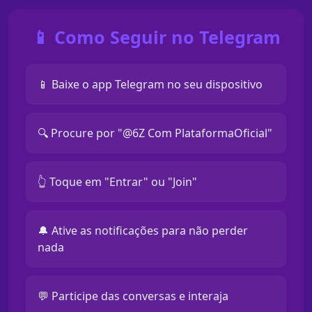
📱 Como Seguir no Telegram
📱 Baixe o app Telegram no seu dispositivo
🔍 Procure por "@6Z Com PlataformaOficial"
👆 Toque em "Entrar" ou "Join"
🔔 Ative as notificações para não perder
nada
💬 Participe das conversas e interaja