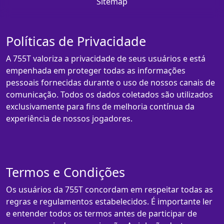
Sitemap
Políticas de Privacidade
A 755T valoriza a privacidade de seus usuários e está
empenhada em proteger todas as informações
pessoais fornecidas durante o uso de nossos canais de
comunicação. Todos os dados coletados são utilizados
exclusivamente para fins de melhoria contínua da
experiência de nossos jogadores.
Termos e Condições
Os usuários da 755T concordam em respeitar todas as
regras e regulamentos estabelecidos. É importante ler
e entender todos os termos antes de participar de