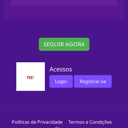
SEGUIR AGORA
Acessos
Login
Registrar-se
Políticas de Privacidade
Termos e Condições