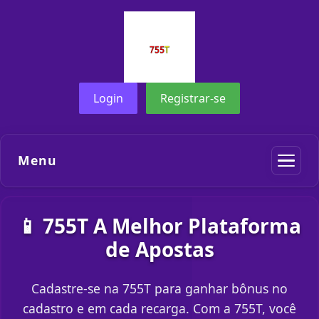
Login
Registrar-se
Menu
📱 755T A Melhor Plataforma
de Apostas
Cadastre-se na 755T para ganhar bônus no
cadastro e em cada recarga. Com a 755T, você