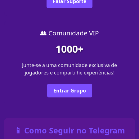
Falar Suporte
👥 Comunidade VIP
1000+
Junte-se a uma comunidade exclusiva de
jogadores e compartilhe experiências!
Entrar Grupo
📱 Como Seguir no Telegram