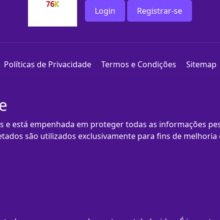
Login
Registrar-se
Políticas de Privacidade
Termos e Condições
Sitemap
de
ios e está empenhada em proteger todas as informações pe
tados são utilizados exclusivamente para fins de melhoria