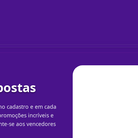
postas
no cadastro e em cada
promoções incríveis e
unte-se aos vencedores