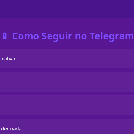
📱 Como Seguir no Telegram
ositivo
erder nada