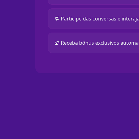
💬 Participe das conversas e interaj
🎁 Receba bônus exclusivos autom