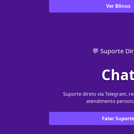
Ver Bônus
💬 Suporte Di
Cha
Suporte direto via Telegram, r
atendimento persona
Falar Suport