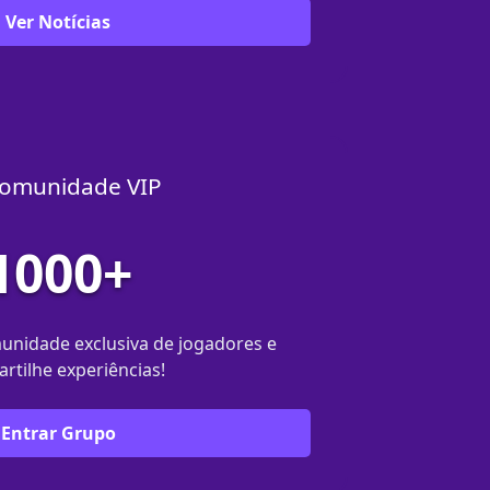
Ver Notícias
Comunidade VIP
1000+
unidade exclusiva de jogadores e
rtilhe experiências!
Entrar Grupo