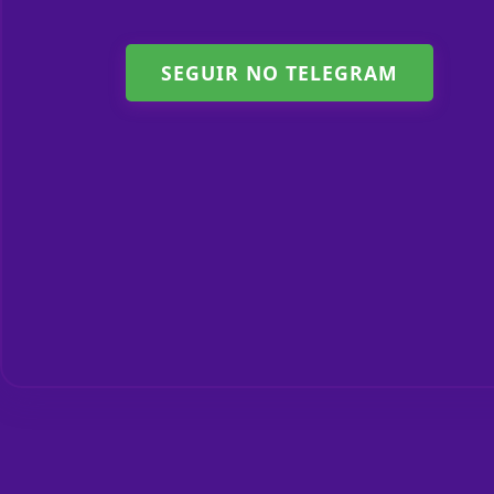
SEGUIR NO TELEGRAM