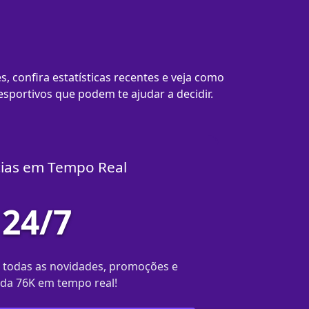
, confira estatísticas recentes e veja como
esportivos que podem te ajudar a decidir.
cias em Tempo Real
24/7
e todas as novidades, promoções e
 da 76K em tempo real!