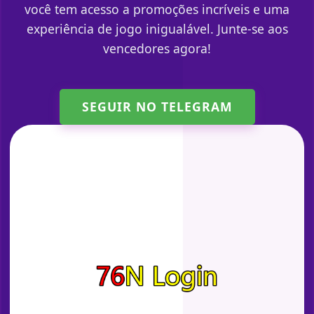
você tem acesso a promoções incríveis e uma
experiência de jogo inigualável. Junte-se aos
vencedores agora!
SEGUIR NO TELEGRAM