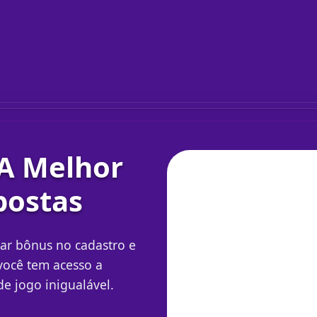
 A Melhor
postas
ar bônus no cadastro e
você tem acesso a
e jogo inigualável.