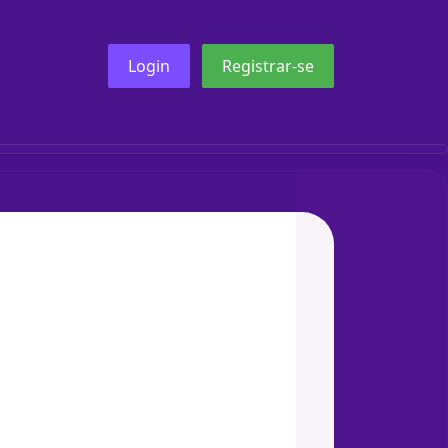
Login
Registrar-se