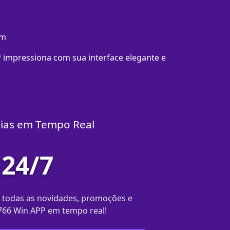
am
 impressiona com sua interface elegante e
cias em Tempo Real
24/7
e todas as novidades, promoções e
766 Win APP em tempo real!