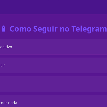
📱 Como Seguir no Telegram
ositivo
al"
erder nada