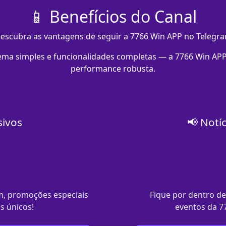
📱 Benefícios do Canal
escubra as vantagens de seguir a 7766 Win APP no Telegr
tema simples e funcionalidades completas — a 7766 Win APP
performance robusta.
sivos
📢 Notí
m, promoções especiais
Fique por dentro d
s únicos!
eventos da 7