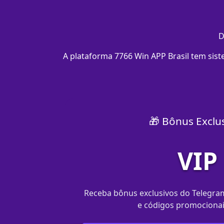
D
A plataforma 7766 Win APP Brasil tem sis
🎁 Bônus Exclu
VIP
Receba bônus exclusivos do Telegra
e códigos promocionai