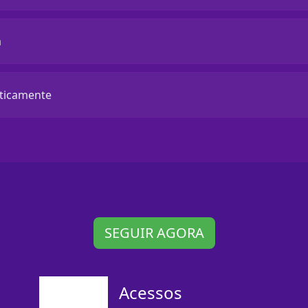
a
aticamente
SEGUIR AGORA
Acessos