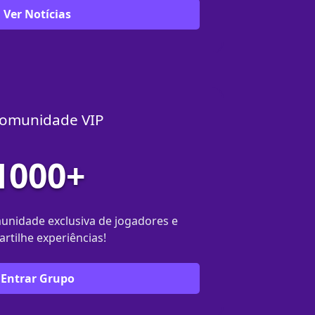
Ver Notícias
Comunidade VIP
1000+
unidade exclusiva de jogadores e
rtilhe experiências!
Entrar Grupo