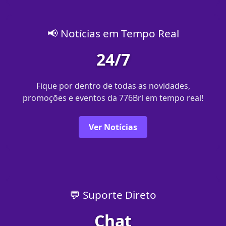
📢 Notícias em Tempo Real
24/7
Fique por dentro de todas as novidades,
promoções e eventos da 776Brl em tempo real!
Ver Notícias
💬 Suporte Direto
Chat