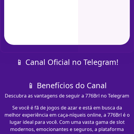
📱 Canal Oficial no Telegram!
📱 Benefícios do Canal
Descubra as vantagens de seguir a 776Brl no Telegram
Se você é fã de jogos de azar e está em busca da
melhor experiência em caça-níqueis online, a 776Brl é o
lugar ideal para você. Com uma vasta gama de slot
modernos, emocionantes e seguros, a plataforma