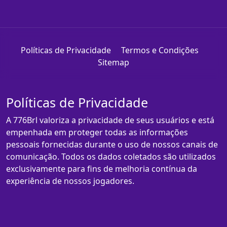
Políticas de Privacidade
Termos e Condições
Sitemap
Políticas de Privacidade
A 776Brl valoriza a privacidade de seus usuários e está
empenhada em proteger todas as informações
pessoais fornecidas durante o uso de nossos canais de
comunicação. Todos os dados coletados são utilizados
exclusivamente para fins de melhoria contínua da
experiência de nossos jogadores.