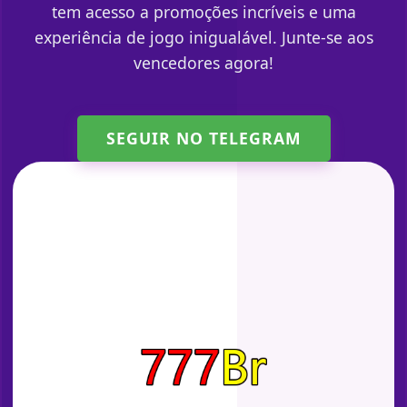
tem acesso a promoções incríveis e uma
experiência de jogo inigualável. Junte-se aos
vencedores agora!
SEGUIR NO TELEGRAM