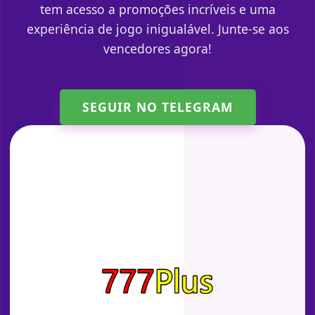
tem acesso a promoções incríveis e uma
experiência de jogo inigualável. Junte-se aos
vencedores agora!
SEGUIR NO TELEGRAM