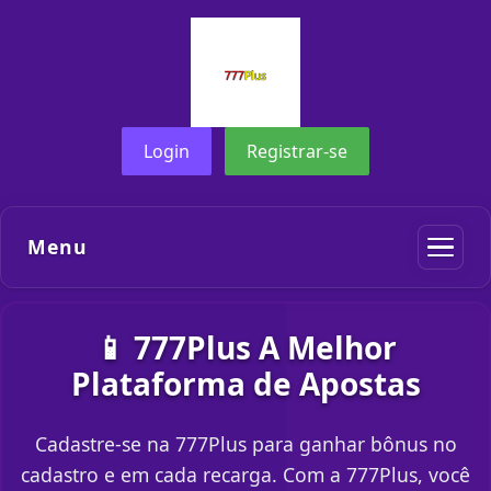
Login
Registrar-se
Menu
📱 777Plus A Melhor
Plataforma de Apostas
Cadastre-se na 777Plus para ganhar bônus no
cadastro e em cada recarga. Com a 777Plus, você