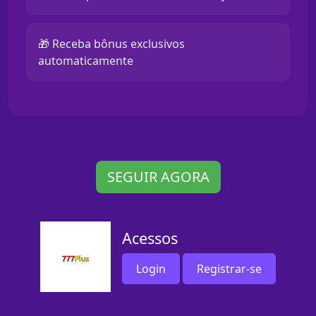
🎁 Receba bônus exclusivos
automaticamente
SEGUIR AGORA
Acessos
Login
Registrar-se