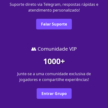
Suporte direto via Telegram, respostas rápidas e
atendimento personalizado!
Falar Suporte
👥 Comunidade VIP
1000+
Junte-se a uma comunidade exclusiva de
jogadores e compartilhe experiências!
Entrar Grupo