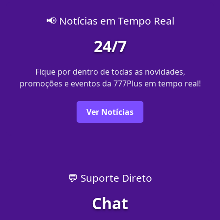
📢 Notícias em Tempo Real
24/7
Fique por dentro de todas as novidades,
promoções e eventos da 777Plus em tempo real!
Ver Notícias
💬 Suporte Direto
Chat