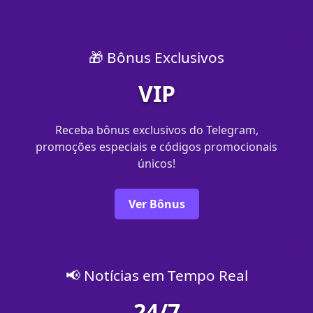
🎁 Bônus Exclusivos
VIP
Receba bônus exclusivos do Telegram,
promoções especiais e códigos promocionais
únicos!
Ver Bônus
📢 Notícias em Tempo Real
24/7