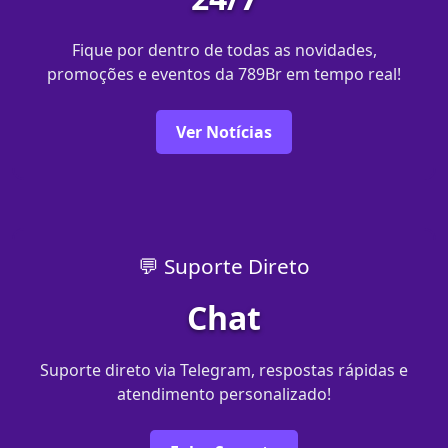
Fique por dentro de todas as novidades,
promoções e eventos da 789Br em tempo real!
Ver Notícias
💬 Suporte Direto
Chat
Suporte direto via Telegram, respostas rápidas e
atendimento personalizado!