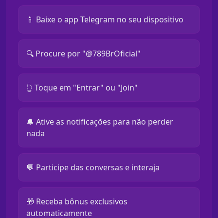
📱 Baixe o app Telegram no seu dispositivo
🔍 Procure por "@789BrOficial"
👆 Toque em "Entrar" ou "Join"
🔔 Ative as notificações para não perder
nada
💬 Participe das conversas e interaja
🎁 Receba bônus exclusivos
automaticamente