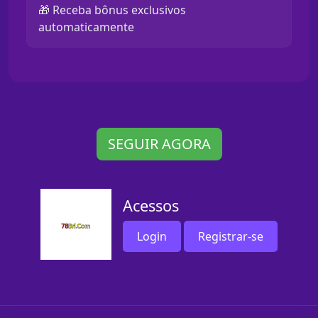
🎁 Receba bônus exclusivos
automaticamente
SEGUIR AGORA
Acessos
Login
Registrar-se