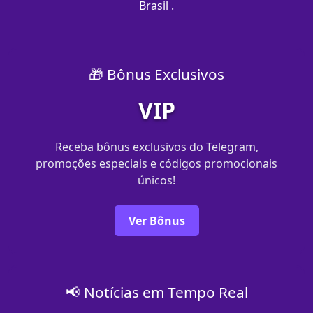
Brasil .
🎁 Bônus Exclusivos
VIP
Receba bônus exclusivos do Telegram,
promoções especiais e códigos promocionais
únicos!
Ver Bônus
📢 Notícias em Tempo Real