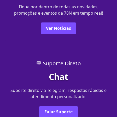
Fique por dentro de todas as novidades,
promoções e eventos da 78N em tempo real!
Ver Notícias
💬 Suporte Direto
Chat
Suporte direto via Telegram, respostas rápidas e
atendimento personalizado!
Falar Suporte