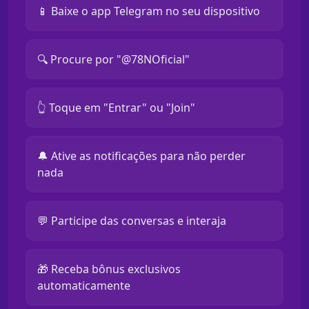
📱 Baixe o app Telegram no seu dispositivo
🔍 Procure por "@78NOficial"
👆 Toque em "Entrar" ou "Join"
🔔 Ative as notificações para não perder
nada
💬 Participe das conversas e interaja
🎁 Receba bônus exclusivos
automaticamente