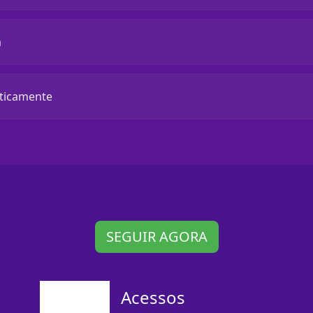
a
aticamente
SEGUIR AGORA
Acessos