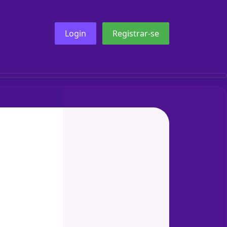
Login
Registrar-se