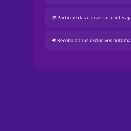
💬 Participe das conversas e interaj
🎁 Receba bônus exclusivos autom