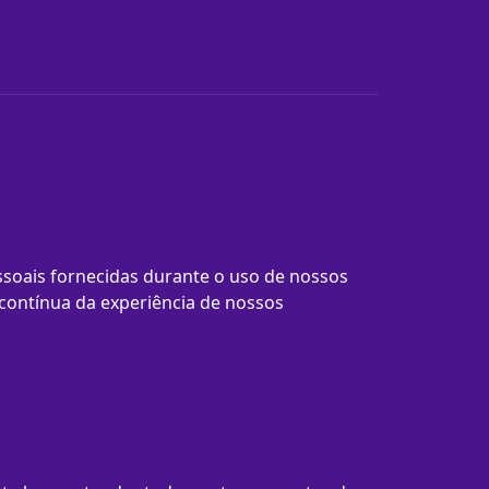
ssoais fornecidas durante o uso de nossos
 contínua da experiência de nossos