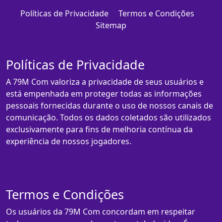
Políticas de Privacidade
Termos e Condições
Sitemap
Políticas de Privacidade
A 79M Com valoriza a privacidade de seus usuários e
está empenhada em proteger todas as informações
pessoais fornecidas durante o uso de nossos canais de
comunicação. Todos os dados coletados são utilizados
exclusivamente para fins de melhoria contínua da
experiência de nossos jogadores.
Termos e Condições
Os usuários da 79M Com concordam em respeitar