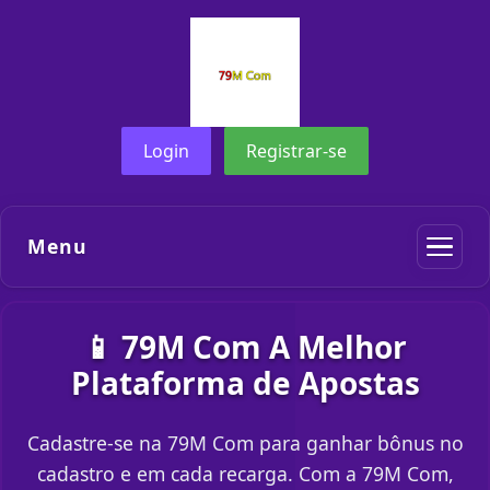
Login
Registrar-se
Menu
📱 79M Com A Melhor
Plataforma de Apostas
Cadastre-se na 79M Com para ganhar bônus no
cadastro e em cada recarga. Com a 79M Com,