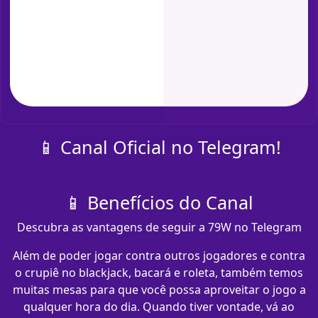
📱 Canal Oficial no Telegram!
📱 Benefícios do Canal
Descubra as vantagens de seguir a 79W no Telegram
Além de poder jogar contra outros jogadores e contra
o crupiê no blackjack, bacará e roleta, também temos
muitas mesas para que você possa aproveitar o jogo a
qualquer hora do dia. Quando tiver vontade, vá ao