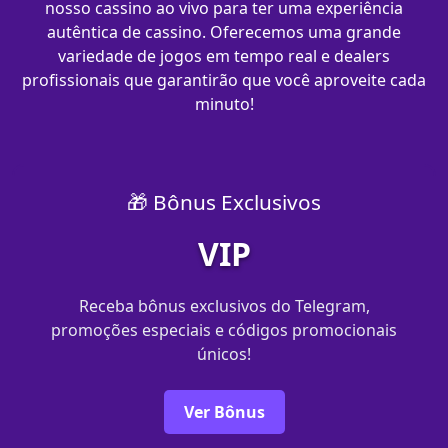
nosso cassino ao vivo para ter uma experiência
autêntica de cassino. Oferecemos uma grande
variedade de jogos em tempo real e dealers
profissionais que garantirão que você aproveite cada
minuto!
🎁 Bônus Exclusivos
VIP
Receba bônus exclusivos do Telegram,
promoções especiais e códigos promocionais
únicos!
Ver Bônus