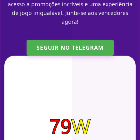
acesso a promoções incríveis e uma experiência
de jogo inigualável. Junte-se aos vencedores
agora!
SEGUIR NO TELEGRAM