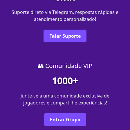
Suporte direto via Telegram, respostas rápidas e
atendimento personalizado!
Falar Suporte
👥 Comunidade VIP
1000+
Junte-se a uma comunidade exclusiva de
jogadores e compartilhe experiências!
Entrar Grupo