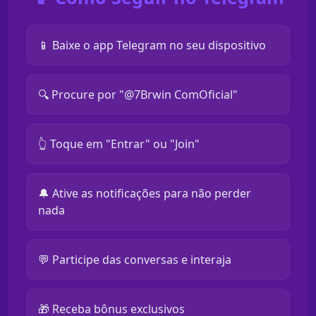
📱 Baixe o app Telegram no seu dispositivo
🔍 Procure por "@7Brwin ComOficial"
👆 Toque em "Entrar" ou "Join"
🔔 Ative as notificações para não perder
nada
💬 Participe das conversas e interaja
🎁 Receba bônus exclusivos