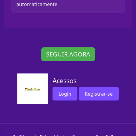
automaticamente
SEGUIR AGORA
Acessos
Login
Registrar-se