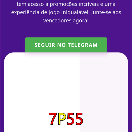
tem acesso a promoções incríveis e uma
experiência de jogo inigualável. Junte-se aos
vencedores agora!
SEGUIR NO TELEGRAM