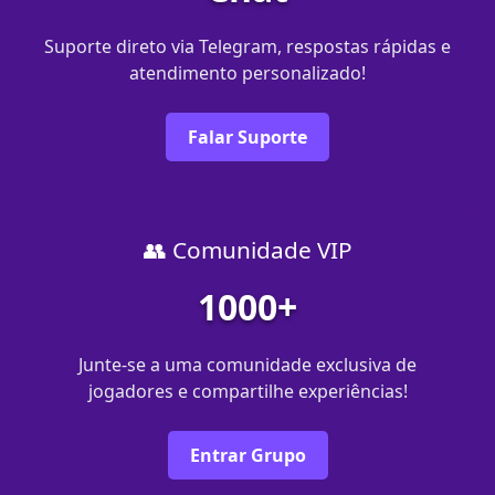
Suporte direto via Telegram, respostas rápidas e
atendimento personalizado!
Falar Suporte
👥 Comunidade VIP
1000+
Junte-se a uma comunidade exclusiva de
jogadores e compartilhe experiências!
Entrar Grupo