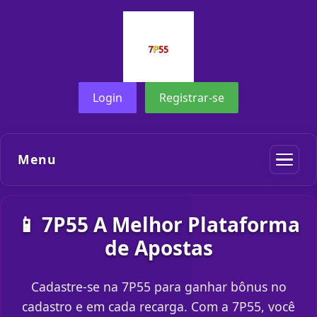
Login
Registrar-se
Menu
📱 7P55 A Melhor Plataforma
de Apostas
Cadastre-se na 7P55 para ganhar bônus no
cadastro e em cada recarga. Com a 7P55, você