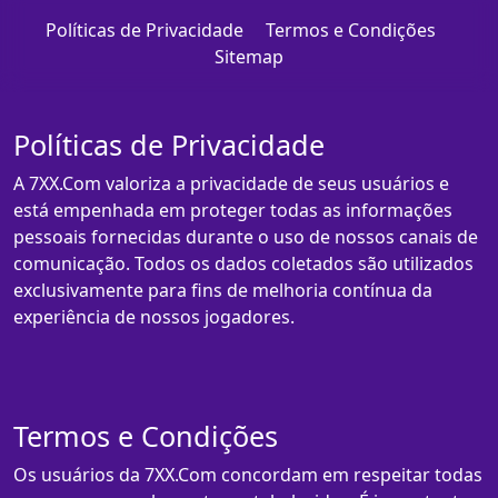
Políticas de Privacidade
Termos e Condições
Sitemap
Políticas de Privacidade
A 7XX.Com valoriza a privacidade de seus usuários e
está empenhada em proteger todas as informações
pessoais fornecidas durante o uso de nossos canais de
comunicação. Todos os dados coletados são utilizados
exclusivamente para fins de melhoria contínua da
experiência de nossos jogadores.
Termos e Condições
Os usuários da 7XX.Com concordam em respeitar todas