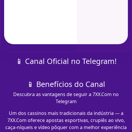
📱 Canal Oficial no Telegram!
📱 Benefícios do Canal
Descubra as vantagens de seguir a 7XX.Com no
Telegram
Um dos cassinos mais tradicionais da indústria — a
7XX.Com oferece apostas esportivas, crupiês ao vivo,
caça-níqueis e vídeo pôquer com a melhor experiência