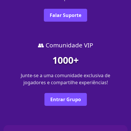
Falar Suporte
👥 Comunidade VIP
1000+
Junte-se a uma comunidade exclusiva de
jogadores e compartilhe experiências!
Entrar Grupo