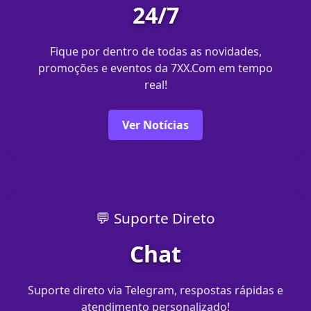
24/7
Fique por dentro de todas as novidades,
promoções e eventos da 7XX.Com em tempo
real!
Ver Notícias
💬 Suporte Direto
Chat
Suporte direto via Telegram, respostas rápidas e
atendimento personalizado!