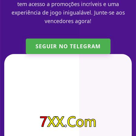
tem acesso a promoções incríveis e uma
experiência de jogo inigualável. Junte-se aos
vencedores agora!
SEGUIR NO TELEGRAM