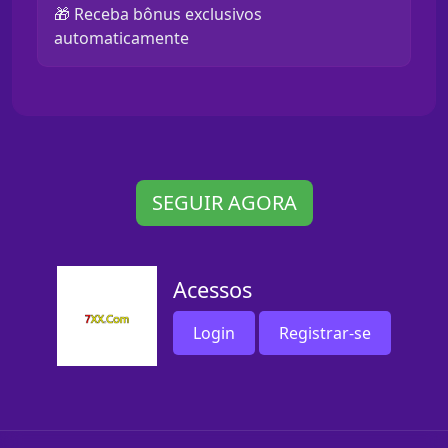
🎁 Receba bônus exclusivos
automaticamente
SEGUIR AGORA
Acessos
Login
Registrar-se