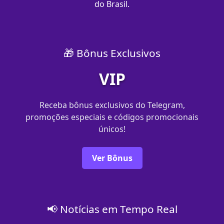
do Brasil.
🎁 Bônus Exclusivos
VIP
Receba bônus exclusivos do Telegram,
promoções especiais e códigos promocionais
únicos!
Ver Bônus
📢 Notícias em Tempo Real